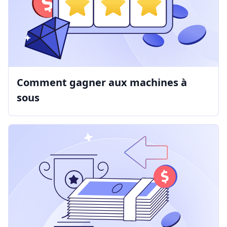
Comment gagner aux machines à
sous