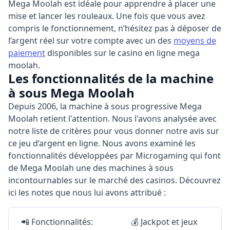
Mega Moolah est idéale pour apprendre à placer une
mise et lancer les rouleaux. Une fois que vous avez
compris le fonctionnement, n’hésitez pas à déposer de
l’argent réel sur votre compte avec un des
moyens de
paiement
disponibles sur le casino en ligne mega
moolah.
Les fonctionnalités de la machine
à sous Mega Moolah
Depuis 2006, la machine à sous progressive Mega
Moolah retient l'attention. Nous l'avons analysée avec
notre liste de critères pour vous donner notre avis sur
ce jeu d’argent en ligne. Nous avons examiné les
fonctionnalités développées par Microgaming qui font
de Mega Moolah une des machines à sous
incontournables sur le marché des casinos. Découvrez
ici les notes que nous lui avons attribué :
📲 Fonctionnalités:
💰 Jackpot et jeux