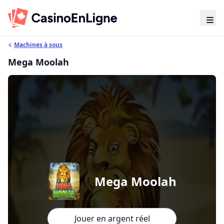
Machines à sous
Mega Moolah
Mega Moolah
Jouer en argent réel