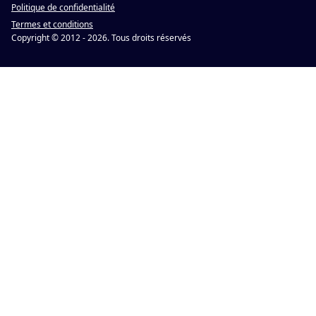
Politique de confidentialité
Termes et conditions
Copyright © 2012 - 2026. Tous droits réservés