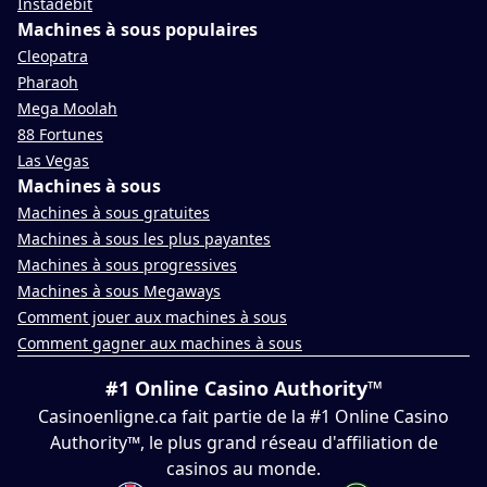
Instadebit
Machines à sous populaires
Cleopatra
Pharaoh
Mega Moolah
88 Fortunes
Las Vegas
Machines à sous
Machines à sous gratuites
Machines à sous les plus payantes
Machines à sous progressives
Machines à sous Megaways
Comment jouer aux machines à sous
Comment gagner aux machines à sous
#1 Online Casino Authority™
Casinoenligne.ca fait partie de la #1 Online Casino
Authority™, le plus grand réseau d'affiliation de
casinos au monde.