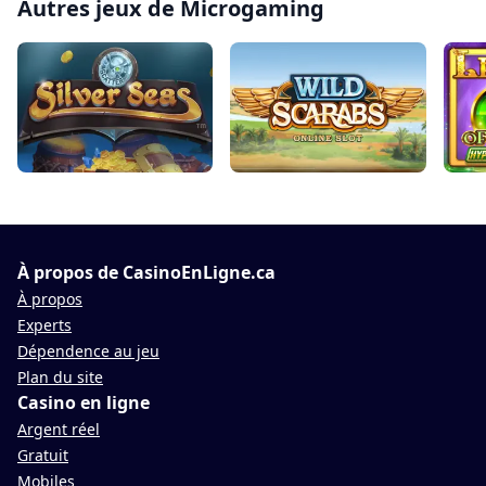
Autres jeux
de
Microgaming
À propos de CasinoEnLigne.ca
À propos
Experts
Dépendence au jeu
Plan du site
Casino en ligne
Argent réel
Gratuit
Mobiles