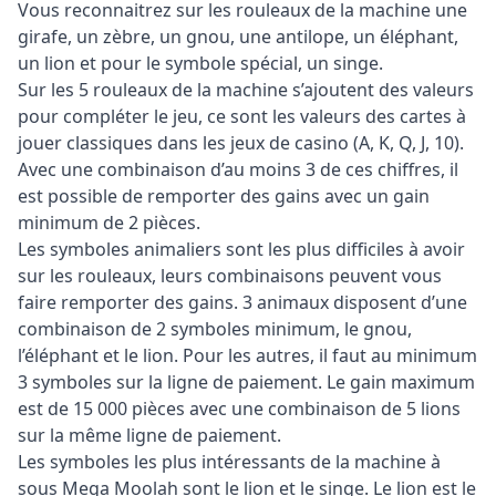
Vous reconnaitrez sur les rouleaux de la machine une
girafe, un zèbre, un gnou, une antilope, un éléphant,
un lion et pour le symbole spécial, un singe.
Sur les 5 rouleaux de la machine s’ajoutent des valeurs
pour compléter le jeu, ce sont les valeurs des cartes à
jouer classiques dans les jeux de casino (A, K, Q, J, 10).
Avec une combinaison d’au moins 3 de ces chiffres, il
est possible de remporter des gains avec un gain
minimum de 2 pièces.
Les symboles animaliers sont les plus difficiles à avoir
sur les rouleaux, leurs combinaisons peuvent vous
faire remporter des gains. 3 animaux disposent d’une
combinaison de 2 symboles minimum, le gnou,
l’éléphant et le lion. Pour les autres, il faut au minimum
3 symboles sur la ligne de paiement. Le gain maximum
est de 15 000 pièces avec une combinaison de 5 lions
sur la même ligne de paiement.
Les symboles les plus intéressants de la machine à
sous Mega Moolah sont le lion et le singe. Le lion est le