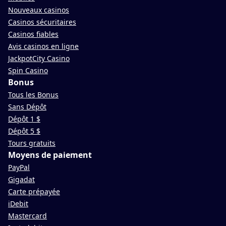
Nouveaux casinos
Casinos sécuritaires
Casinos fiables
Avis casinos en ligne
JackpotCity Casino
Spin Casino
Bonus
Tous les Bonus
Sans Dépôt
Dépôt 1 $
Dépôt 5 $
Tours gratuits
Moyens de paiement
PayPal
Gigadat
Carte prépayée
iDebit
Mastercard