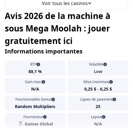
Voir tous les casinos
Avis 2026 de la machine à
sous Mega Moolah : jouer
gratuitement ici
Informations importantes
RTP
Volatilité
88,1 %
Low
Gain max.
Mise (min/max)
N/A
0,25 $ - 6,25 $
Fonctionnalités bonus
Lignes de paiement
Random Multipliers
25
Fournisseur
Layout
Games Global
N/A