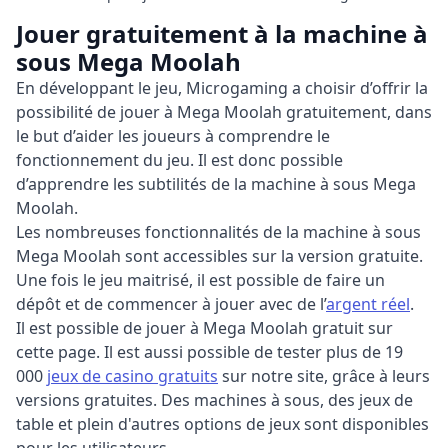
Jouer gratuitement à la machine à
sous Mega Moolah
En développant le jeu, Microgaming a choisir d’offrir la
possibilité de jouer à Mega Moolah gratuitement, dans
le but d’aider les joueurs à comprendre le
fonctionnement du jeu. Il est donc possible
d’apprendre les subtilités de la machine à sous Mega
Moolah.
Les nombreuses fonctionnalités de la machine à sous
Mega Moolah sont accessibles sur la version gratuite.
Une fois le jeu maitrisé, il est possible de faire un
dépôt et de commencer à jouer avec de l’
argent réel
.
Il est possible de jouer à Mega Moolah gratuit sur
cette page. Il est aussi possible de tester plus de 19
000
jeux de casino gratuits
sur notre site, grâce à leurs
versions gratuites. Des machines à sous, des jeux de
table et plein d'autres options de jeux sont disponibles