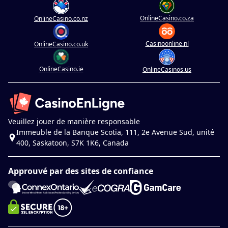
OnlineCasino.co.za
OnlineCasino.co.nz
Casinoonline.nl
OnlineCasino.co.uk
OnlineCasino.ie
OnlineCasinos.us
Veuillez jouer de manière responsable
Immeuble de la Banque Scotia, 111, 2e Avenue Sud, unité
400, Saskatoon, S7K 1K6, Canada
Approuvé par des sites de confiance