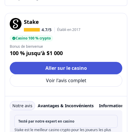
Stake
4.7/5
Établi en 2017
Casino 100 % crypto
Bonus de bienvenue
100 % jusqu'à $1 000
Aller sur le casino
Voir l'avis complet
Notre avis
Avantages & Inconvénients
Informations i
Testé par notre expert en casino
Stake est le meilleur casino crypto pour les joueurs les plus