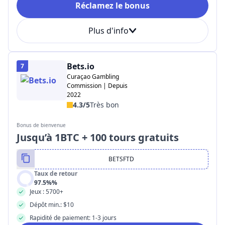
Réclamez le bonus
Plus d'info
Bets.io
7
Curaçao Gambling
Commission | Depuis
2022
4.3/5
Très bon
Bonus de bienvenue
Jusqu’à 1BTC + 100 tours gratuits
BETSFTD
Taux de retour
97.5%%
Jeux : 5700+
Dépôt min.: $10
Rapidité de paiement: 1-3 jours