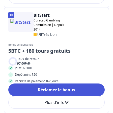
BitStarz
10
Curaçao Gambling
Commission | Depuis
2014
4/5
Très bon
Bonus de bienvenue
5BTC + 180 tours gratuits
Taux de retour
97.00%%
Jeux : 6,500+
Dépôt min.: $20
Rapidité de paiement: 0-2 jours
Réclamez le bonus
Plus d'info