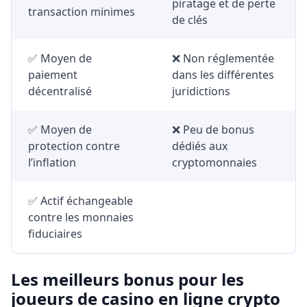
piratage et de perte
transaction minimes
de clés
✅ Moyen de
❌ Non réglementée
paiement
dans les différentes
décentralisé
juridictions
✅ Moyen de
❌ Peu de bonus
protection contre
dédiés aux
l’inflation
cryptomonnaies
✅ Actif échangeable
contre les monnaies
fiduciaires
Les meilleurs bonus pour les
joueurs de casino en ligne crypto