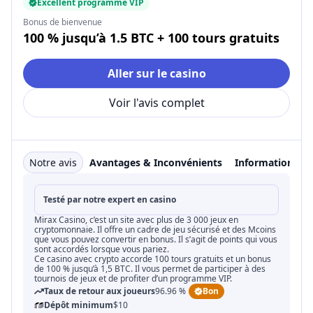
Excellent programme VIP
Bonus de bienvenue
100 % jusqu’à 1.5 BTC + 100 tours gratuits
Aller sur le casino
Voir l'avis complet
Notre avis
Avantages & Inconvénients
Informations i
Testé par notre expert en casino
Mirax Casino, c’est un site avec plus de 3 000 jeux en
cryptomonnaie. Il offre un cadre de jeu sécurisé et des Mcoins
que vous pouvez convertir en bonus. Il s’agit de points qui vous
sont accordés lorsque vous pariez.
Ce casino avec crypto accorde 100 tours gratuits et un bonus
de 100 % jusqu’à 1,5 BTC. Il vous permet de participer à des
tournois de jeux et de profiter d’un programme VIP.
Taux de retour aux joueurs
96.96 %
Bon
Dépôt minimum
$10