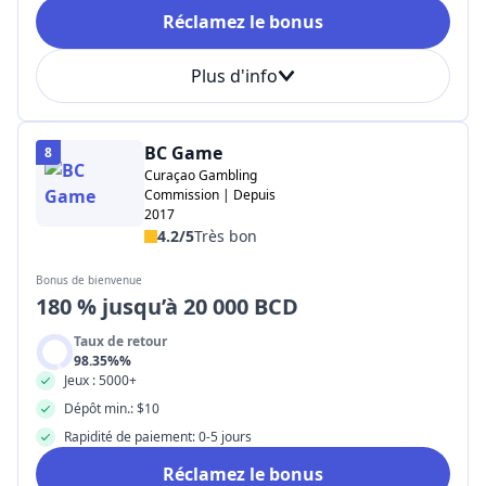
Réclamez le bonus
Plus d'info
BC Game
8
Curaçao Gambling
Commission | Depuis
2017
4.2/5
Très bon
Bonus de bienvenue
180 % jusqu’à 20 000 BCD
Taux de retour
98.35%%
Jeux : 5000+
Dépôt min.: $10
Rapidité de paiement: 0-5 jours
Réclamez le bonus