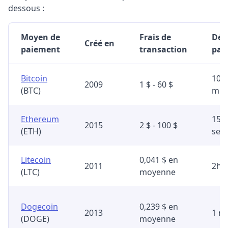
dessous :
Moyen de
Frais de
Déla
Créé en
paiement
transaction
pai
Bitcoin
10
2009
1 $ - 60 $
(BTC)
min
Ethereum
15
2015
2 $ - 100 $
(ETH)
sec
Litecoin
0,041 $ en
2011
2h 
(LTC)
moyenne
Dogecoin
0,239 $ en
2013
1 m
(DOGE)
moyenne