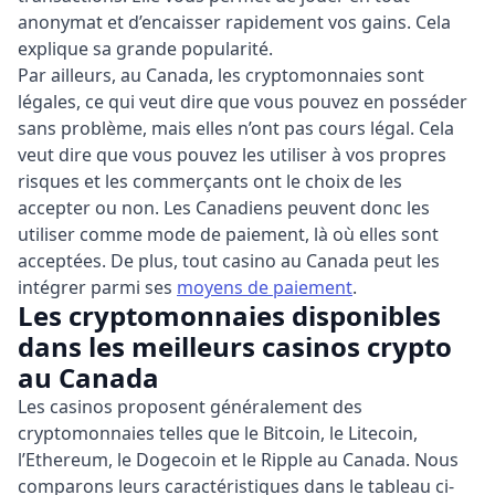
anonymat et d’encaisser rapidement vos gains. Cela
explique sa grande popularité.
Par ailleurs, au Canada, les cryptomonnaies sont
légales, ce qui veut dire que vous pouvez en posséder
sans problème, mais elles n’ont pas cours légal. Cela
veut dire que vous pouvez les utiliser à vos propres
risques et les commerçants ont le choix de les
accepter ou non. Les Canadiens peuvent donc les
utiliser comme mode de paiement, là où elles sont
acceptées. De plus, tout casino au Canada peut les
intégrer parmi ses
moyens de paiement
.
Les cryptomonnaies disponibles
dans les meilleurs casinos crypto
au Canada
Les casinos proposent généralement des
cryptomonnaies telles que le Bitcoin, le Litecoin,
l’Ethereum, le Dogecoin et le Ripple au Canada. Nous
comparons leurs caractéristiques dans le tableau ci-