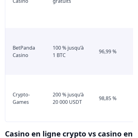
Casino
gratuits
BetPanda
100 % jusqu’à
96,99 %
6
Casino
1 BTC
Crypto-
200 % jusqu’à
98,85 %
4
Games
20 000 USDT
Casino en ligne crypto vs casino en