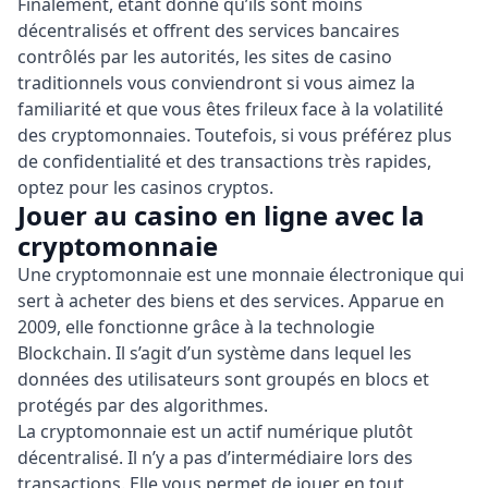
Finalement, étant donné qu’ils sont moins
décentralisés et offrent des services bancaires
contrôlés par les autorités, les sites de casino
traditionnels vous conviendront si vous aimez la
familiarité et que vous êtes frileux face à la volatilité
des cryptomonnaies. Toutefois, si vous préférez plus
de confidentialité et des transactions très rapides,
optez pour les casinos cryptos.
Jouer au casino en ligne avec la
cryptomonnaie
Une cryptomonnaie est une monnaie électronique qui
sert à acheter des biens et des services. Apparue en
2009, elle fonctionne grâce à la technologie
Blockchain. Il s’agit d’un système dans lequel les
données des utilisateurs sont groupés en blocs et
protégés par des algorithmes.
La cryptomonnaie est un actif numérique plutôt
décentralisé. Il n’y a pas d’intermédiaire lors des
transactions. Elle vous permet de jouer en tout