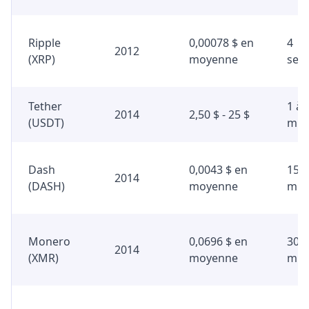
Ripple
0,00078 $ en
4
2012
(XRP)
moyenne
sec
Tether
1 à 
2014
2,50 $ - 25 $
(USDT)
min
Dash
0,0043 $ en
15
2014
(DASH)
moyenne
min
Monero
0,0696 $ en
30
2014
(XMR)
moyenne
min