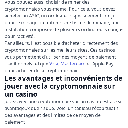
Vous pouvez aussi choisir de miner des
cryptomonnaies vous-même. Pour cela, vous devez
acheter un ASIC, un ordinateur spécialement conçu
pour le minage ou obtenir une ferme de minage, une
installation composée de plusieurs ordinateurs conçus
pour l’activité.
Par ailleurs, il est possible d’acheter directement des
cryptomonnaies sur les meilleurs sites. Ces casinos
vous permettent d’utiliser des moyens de paiement
traditionnels tel que
Visa
,
Mastercard
et Apple Pay
pour acheter de la cryptomonnaie.
Les avantages et inconvénients de
jouer avec la cryptomonnaie sur
un casino
Jouez avec une cryptomonnaie sur un casino est aussi
avantageux que risqué. Voici un tableau récapitulatif
des avantages et des limites de ce moyen de
paiement :