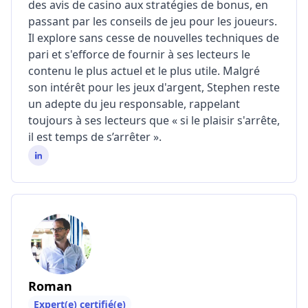
des avis de casino aux stratégies de bonus, en
passant par les conseils de jeu pour les joueurs.
Il explore sans cesse de nouvelles techniques de
pari et s'efforce de fournir à ses lecteurs le
contenu le plus actuel et le plus utile. Malgré
son intérêt pour les jeux d'argent, Stephen reste
un adepte du jeu responsable, rappelant
toujours à ses lecteurs que « si le plaisir s'arrête,
il est temps de s’arrêter ».
Roman
Expert(e) certifié(e)