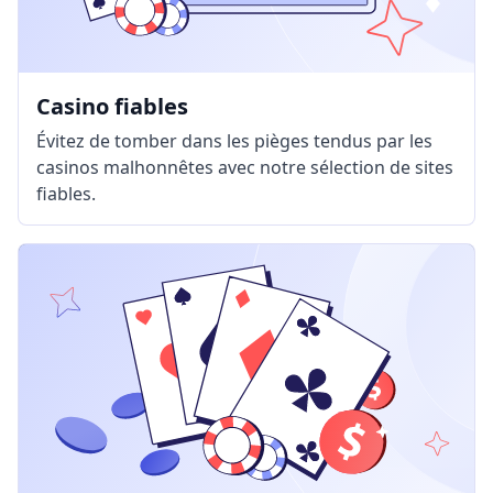
Casino fiables
Évitez de tomber dans les pièges tendus par les
casinos malhonnêtes avec notre sélection de sites
fiables.