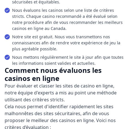
sécurisées et équitables.
Nous évaluons les casinos selon une liste de critères
stricts. Chaque casino recommandé a été évalué selon
notre procédure afin de vous recommander les meilleurs
casinos en ligne au Canada.
Notre site est gratuit. Nous vous transmettons nos
connaissances afin de rendre votre expérience de jeu la
plus agréable possible.
Nous mettons régulièrement le site à jour afin que toutes
les informations soient valides et actuelles.
Comment nous évaluons les
casinos en ligne
Pour évaluer et classer les sites de casino en ligne,
notre équipe d'experts a mis au point une méthode
utilisant des critères stricts.
Cela nous permet d'identifier rapidement les sites
malhonnêtes des sites sécuritaires, afin de vous
proposer le meilleur des casinos en ligne. Voici nos
critères d’évaluation :