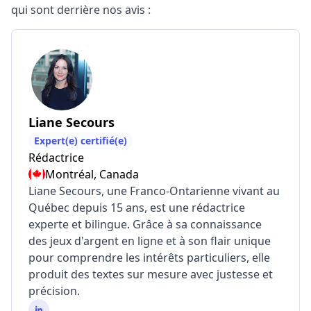
qui sont derrière nos avis :
Liane Secours
Expert(e) certifié(e)
Rédactrice
Montréal, Canada
Liane Secours, une Franco-Ontarienne vivant au
Québec depuis 15 ans, est une rédactrice
experte et bilingue. Grâce à sa connaissance
des jeux d'argent en ligne et à son flair unique
pour comprendre les intérêts particuliers, elle
produit des textes sur mesure avec justesse et
précision.