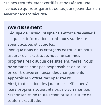
casinos réputés, étant certifiés et possédant une
licence, ce qui vous garantit de toujours jouer dans un
environnement sécurisé.
Avertissement
L'équipe de CasinoEnLigne.ca s'efforce de veiller à
ce que les informations contenues sur le site
soient exactes et actuelles.
Bien que nous nous efforçons de toujours nous
assurer de l'exactitude, nous ne sommes
propriétaires d'aucun des sites énumérés. Nous
ne sommes donc pas responsables de toute
erreur trouvée en raison des changements
apportés aux offres des opérateurs.
Ainsi, toute action des joueurs est effectuée à
leurs propres risques, et nous ne sommes pas
responsables de toute action prise à la suite de
toute inexactitude.