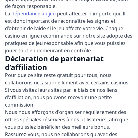
de façon responsable.
La
dépendance au jeu
peut affecter n'importe qui. Il
est donc important de reconnaître les signes et
d’obtenir de l’aide si le jeu affecte votre vie. Chaque
casino en ligne recommandé sur notre site adopte des
pratiques de jeu responsable afin que vous puissiez
jouer tout en demeurant en contrôle.
Déclaration de partenariat
d’affiliation
Pour que ce site reste gratuit pour tous, nous
collaborons occasionnellement avec certains casinos.
Si vous visitez leurs sites par le biais de nos liens
d'affiliation, nous pouvons recevoir une petite
commission.
Nous nous efforçons d'organiser régulièrement des
offres spéciales réservées à nos utilisateurs, afin que
vous puissiez bénéficier des meilleurs bonus.
Rassurez-vous, nous ne collaborons qu'avec des