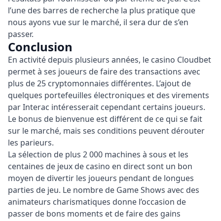
l’une des barres de recherche la plus pratique que
nous ayons vue sur le marché, il sera dur de s’en
passer.
Conclusion
En activité depuis plusieurs années, le casino Cloudbet
permet à ses joueurs de faire des transactions avec
plus de 25 cryptomonnaies différentes. L’ajout de
quelques portefeuilles électroniques et des virements
par Interac intéresserait cependant certains joueurs.
Le bonus de bienvenue est différent de ce qui se fait
sur le marché, mais ses conditions peuvent dérouter
les parieurs.
La sélection de plus 2 000 machines à sous et les
centaines de jeux de casino en direct sont un bon
moyen de divertir les joueurs pendant de longues
parties de jeu. Le nombre de Game Shows avec des
animateurs charismatiques donne l’occasion de
passer de bons moments et de faire des gains