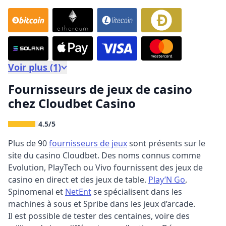
Voir plus (1)
Fournisseurs de jeux de casino
chez Cloudbet Casino
4.5/5
Plus de 90
fournisseurs de jeux
sont présents sur le
site du casino Cloudbet. Des noms connus comme
Evolution, PlayTech ou Vivo fournissent des jeux de
casino en direct et des jeux de table.
Play’N Go
,
Spinomenal et
NetEnt
se spécialisent dans les
machines à sous et Spribe dans les jeux d’arcade.
Il est possible de tester des centaines, voire des