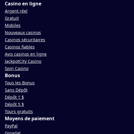
Casino en ligne
Argent réel
Gratuit
Mobiles
Nouveaux casinos
Casinos sécuritaires
Casinos fiables
Avis casinos en ligne
JackpotCity Casino
Spin Casino
Bonus
Tous les Bonus
Sans Dépôt
Dépôt 1 $
Dépôt 5 $
Tours gratuits
Moyens de paiement
PayPal
Gigadat