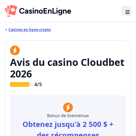
Casinos en ligne crypto
Avis du casino Cloudbet
2026
4/5
Bonus de bienvenue
Obtenez jusqu'à 2 500 $ +
des récompenses