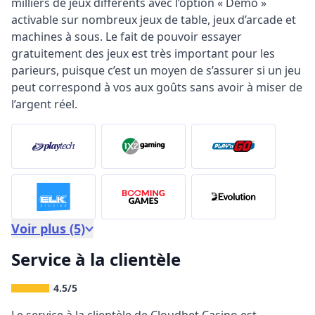
milliers de jeux différents avec l’option « Démo »
activable sur nombreux jeux de table, jeux d’arcade et
machines à sous. Le fait de pouvoir essayer
gratuitement des jeux est très important pour les
parieurs, puisque c’est un moyen de s’assurer si un jeu
peut correspond à vos aux goûts sans avoir à miser de
l’argent réel.
Voir plus (5)
Service à la clientèle
4.5/5