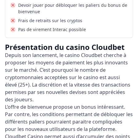
Devoir jouer pour débloquer les paliers du bonus de
bienvenue
Frais de retraits sur les cryptos
Pas de virement Interac possible
Présentation du casino Cloudbet
Depuis son lancement, le casino Cloudbet cherche à
proposer les moyens de paiement les plus innovants
sur le marché. C’est pourquoi le nombre de
cryptomonnaies acceptées sur le casino est aussi
élevé (25+). La discrétion et la vitesse des transactions
permises par ses nouvelles devises sont appréciées
des joueurs.
L’offre de bienvenue propose un bonus intéressant.
Par contre, les conditions permettant de débloquer les
différents paliers pourraient paraitre compliquées
pour les nouveaux utilisateurs de la plateforme.
Cloudbet Casino permet aussi d’accumuler des points