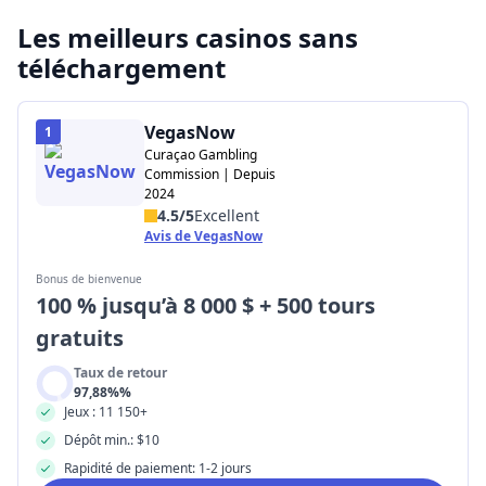
Les meilleurs casinos sans
téléchargement
VegasNow
1
Curaçao Gambling
Commission | Depuis
2024
4.5/5
Excellent
Avis de VegasNow
Bonus de bienvenue
100 % jusqu’à 8 000 $ + 500 tours 
gratuits
Taux de retour
97,88%%
Jeux : 11 150+
Dépôt min.: $10
Rapidité de paiement: 1-2 jours