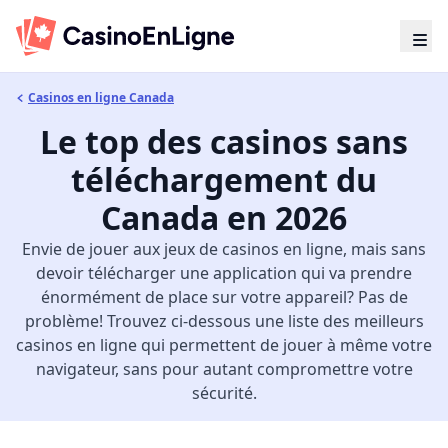
Casinos en ligne Canada
Le top des casinos sans
téléchargement du
Canada en 2026
Envie de jouer aux jeux de casinos en ligne, mais sans
devoir télécharger une application qui va prendre
énormément de place sur votre appareil? Pas de
problème! Trouvez ci-dessous une liste des meilleurs
casinos en ligne qui permettent de jouer à même votre
navigateur, sans pour autant compromettre votre
sécurité.