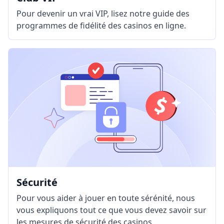
Pour devenir un vrai VIP, lisez notre guide des
programmes de fidélité des casinos en ligne.
Sécurité
Pour vous aider à jouer en toute sérénité, nous
vous expliquons tout ce que vous devez savoir sur
les mesures de sécurité des casinos.