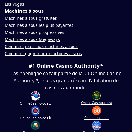
Las Vegas
Machines à sous
Machines à sous gratuites
Machines à sous les plus payantes
Machines à sous progressives
Machines à sous Megaways
Comment jouer aux machines à sous
Comment gagner aux machines à sous
#1 Online Casino Authority™
Casinoenligne.ca fait partie de la #1 Online Casino
Authority™, le plus grand réseau d'affiliation de
casinos au monde.
OnlineCasino.co.za
OnlineCasino.co.nz
Casinoonline.nl
OnlineCasino.co.uk