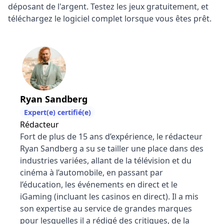
déposant de l'argent. Testez les jeux gratuitement, et
téléchargez le logiciel complet lorsque vous êtes prêt.
Ryan Sandberg
Expert(e) certifié(e)
Rédacteur
Fort de plus de 15 ans d’expérience, le rédacteur
Ryan Sandberg a su se tailler une place dans des
industries variées, allant de la télévision et du
cinéma à l’automobile, en passant par
l’éducation, les événements en direct et le
iGaming (incluant les casinos en direct). Il a mis
son expertise au service de grandes marques
pour lesquelles il a rédigé des critiques, de la